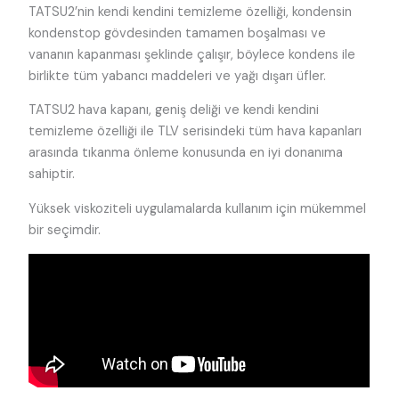
TATSU2’nin kendi kendini temizleme özelliği, kondensin
kondenstop gövdesinden tamamen boşalması ve
vananın kapanması şeklinde çalışır, böylece kondens ile
birlikte tüm yabancı maddeleri ve yağı dışarı üfler.
TATSU2 hava kapanı, geniş deliği ve kendi kendini
temizleme özelliği ile TLV serisindeki tüm hava kapanları
arasında tıkanma önleme konusunda en iyi donanıma
sahiptir.
Yüksek viskoziteli uygulamalarda kullanım için mükemmel
bir seçimdir.