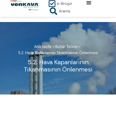
İçeriğe
e-Broşür
atla
Arama
Ana sayfa
Buhar Teorisi
5.2. Hava Kapanlarının Tıkanmasının Önlenmesi
5.2. Hava Kapanlarının
Tıkanmasının Önlenmesi