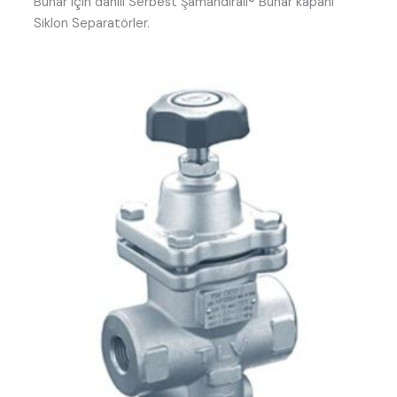
Buhar için dahili Serbest Şamandıralı® Buhar kapanı
Siklon Separatörler.