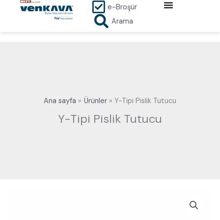
İçeriğe
e-Broşür
atla
Arama
Ana sayfa
Ürünler
Y-Tipi Pislik Tutucu
Y-Tipi Pislik Tutucu