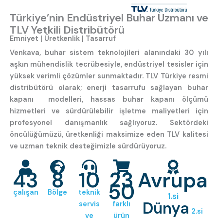
Türkiye’nin Endüstriyel Buhar Uzmanı ve
Sahada, tesiste, her lokasyonda ;
TLV Yetkili Distribütörü
günlük denetimler için hepsi bir
Emniyet | Üretkenlik | Tasarruf
arada profesyonel çözüm.
Venkava,
buhar sistem teknolojileri
alanındaki 30 yılı
aşkın mühendislik tecrübesiyle, endüstriyel tesisler için
yüksek verimli çözümler sunmaktadır.
TLV Türkiye resmi
Pocket TrapMan® PT3
distribütörü
olarak; enerji tasarrufu sağlayan
buhar
kapanı
modelleri, hassas
buhar kapanı ölçümü
hizmetleri ve sürdürülebilir işletme maliyetleri için
profesyonel danışmanlık sağlıyoruz. Sektördeki
öncülüğümüzü, üretkenliği maksimize eden
TLV
kalitesi
ve uzman teknik desteğimizle sürdürüyoruz.
43
8
10
23
Avrupa
50
çalışan
Bölge
teknik
1.si
Dünya
servis
farklı
2.si
ve
ürün