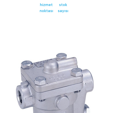
hizmet
stok
noktası
sayısı