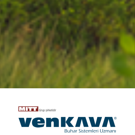
Tesis
Operatörünün
"EN İYİ" dostu...