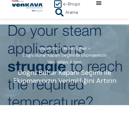
İçeriğe
e-Broşür
atla
Arama
Ana sayfa
Teknik Bilgiler
Doğru Buhar Kapanı Seçimi ile Ekipmanınızın
Verimliliğini Artırın
Doğru Buhar Kapanı Seçimi ile
Ekipmanınızın Verimliliğini Artırın