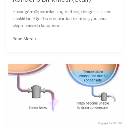
Hasar görmüş ısıtıcılar, koç darbesi, dengesiz ısıtma
sıcaklıkları: Eğer bu sorunlardan birini yaşıyorsanız,
ekipmanınızda kondensin
Read More »
Buhar
kapanlarında,
“sıcak”
ve
“soğuk”
arızalar