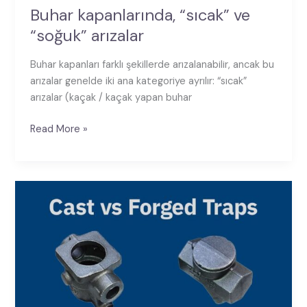
Buhar kapanlarında, “sıcak” ve
“soğuk” arızalar
Buhar kapanları farklı şekillerde arızalanabilir, ancak bu
arızalar genelde iki ana kategoriye ayrılır: “sıcak”
arızalar (kaçak / kaçak yapan buhar
Read More »
Döküm
demir
mi
yoksa
dövme
çelik
mi?