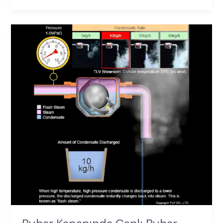
Buhar
Kapanında
Canlı
Buhar
Kaçağı