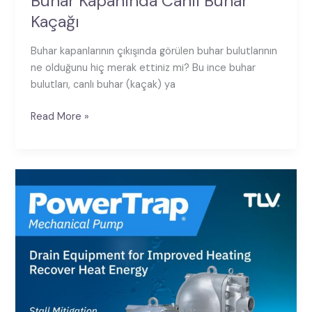
Buhar Kapanında Canlı Buhar
Kaçağı
Buhar kapanlarının çıkışında görülen buhar bulutlarının
ne olduğunu hiç merak ettiniz mi? Bu ince buhar
bulutları, canlı buhar (kaçak) ya
Read More »
Kondens
Geri
Kazanımında
“Kavitasyon”
ve
Çözüm
Yolları