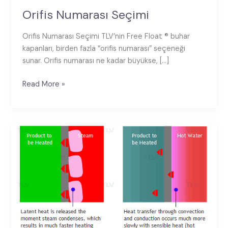
Orifis Numarası Seçimi
Orifis Numarası Seçimi TLV’nin Free Float ® buhar
kapanları, birden fazla “orifis numarası” seçeneği
sunar. Orifis numarası ne kadar büyükse, […]
Read More »
Isı
Transferinde
Verimlilik:
Toplam
Isı
Transfer
Katsayısını
(U)
Nasıl