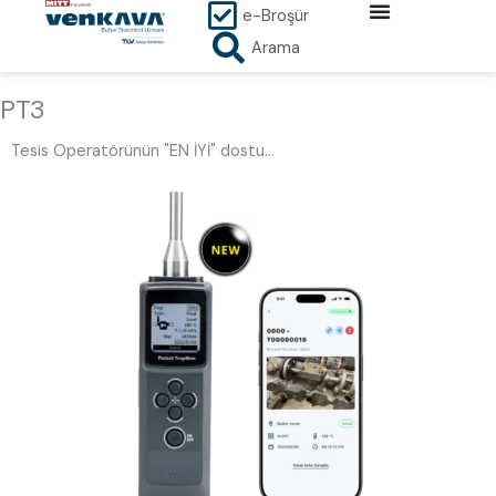
İçeriğe
e-Broşür
atla
Arama
PT3
Tesis Operatörünün "EN İYİ" dostu...