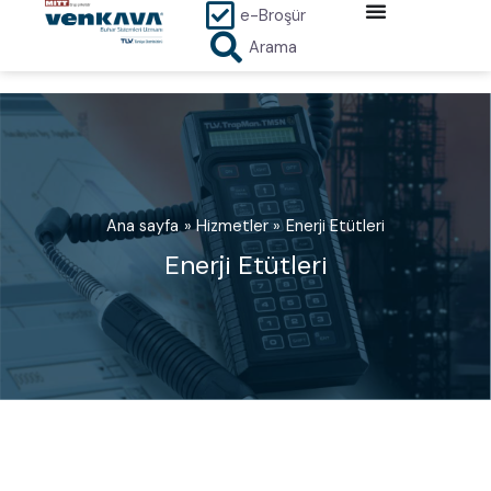
İçeriğe
e-Broşür
atla
Arama
Ana sayfa
Hizmetler
Enerji Etütleri
Enerji Etütleri